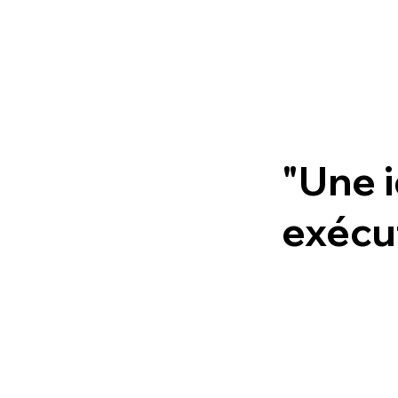
"Une i
exécut